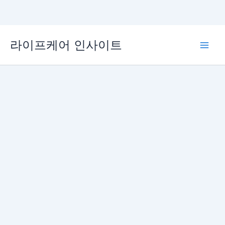
콘
라이프케어 인사이트
텐
Main
츠
로
Men
건
너
뛰
기