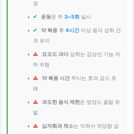
장
운동
은 주
3~5회
실시
약 복용
후
4시간
이상 음식 섭취 간
격 유지
요오드 과다
섭취는 갑상선 기능 저
하 위험
약 복용 시간
무시는 효과 감소 초
래
과도한 음식 제한
은 영양소 결핍 유
발
십자화과 채소
는 익혀서 적당량 섭