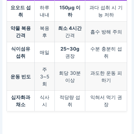
요오드 섭
하루
150μg 이
과다 섭취 시 기
취
내내
하
능 저하
약물 복용
복용
최소 4시간
흡수 방해 주의
간격
후
간격
식이섬유
25~30g
수분 충분히 섭
매일
섭취
권장
취
주
회당 30분
과도한 운동 피
운동 빈도
3~5
이상
하기
회
십자화과
식사
적당량 섭
익혀서 먹기 권
채소
시
취
장