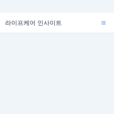
콘
라이프케어 인사이트
텐
Main
츠
로
Men
건
너
뛰
기