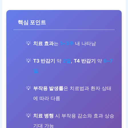
핵심 포인트
치료 효과
는
1~3주
내 나타남
T3 반감기
약
2일
,
T4 반감기
약
6~7
일
부작용 발생률
은 치료법과 환자 상태
에 따라 다름
치료 병행
시 부작용 감소와 효과 상승
기대 가능