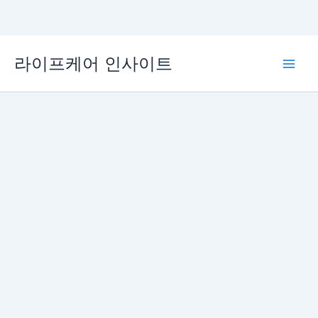
콘
라이프케어 인사이트
텐
Main
츠
로
Men
건
너
뛰
기