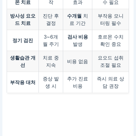
몬 치료
작
효과
수 필요
방사성 요오
진단 후
수개월
치
부작용 모니
드 치료
결정
료 기간
터링 필수
3~6개
검사 비용
호르몬 수치
정기 검진
월 주기
발생
확인 중요
생활습관 개
치료 중
요오드 섭취
비용 없음
선
지속
조절 필요
증상 발
추가 진료
즉시 의료 상
부작용 대처
생 시
비용
담 권장