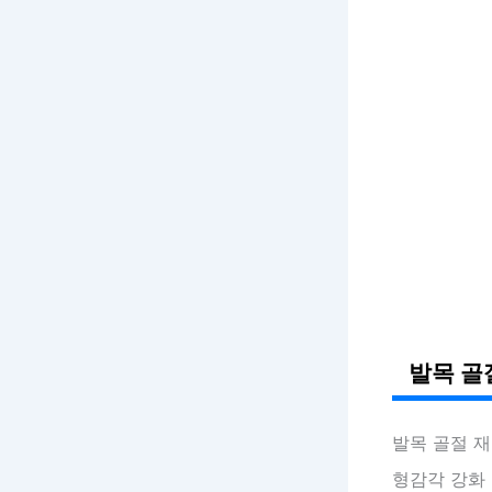
발목 골
발목 골절 
형감각 강화