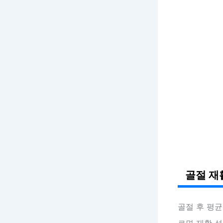
골절 재
골절 후 평
르면 재활 