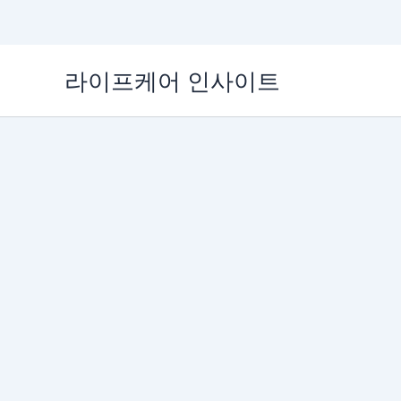
콘
라이프케어 인사이트
텐
츠
로
건
너
뛰
기