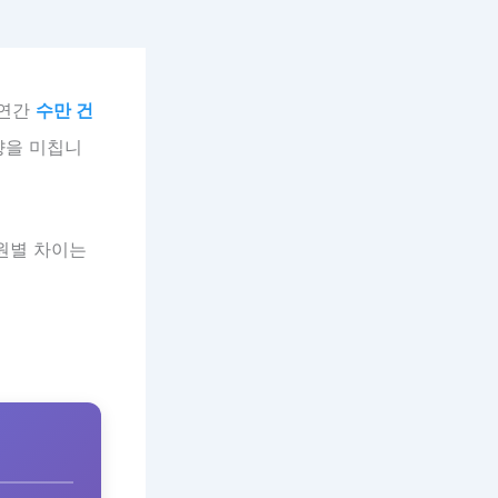
 연간
수만 건
향을 미칩니
원별 차이는