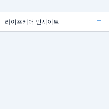
콘
라이프케어 인사이트
텐
Main
츠
로
Men
건
너
뛰
기