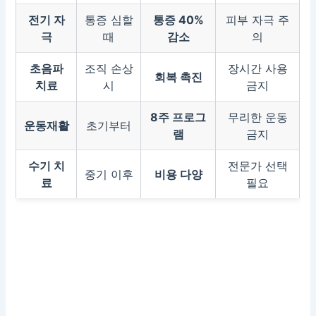
전기 자
통증 심할
통증 40%
피부 자극 주
극
때
감소
의
초음파
조직 손상
장시간 사용
회복 촉진
치료
시
금지
8주 프로그
무리한 운동
운동재활
초기부터
램
금지
수기 치
전문가 선택
중기 이후
비용 다양
료
필요