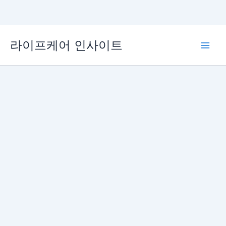
콘
라이프케어 인사이트
텐
Main
츠
로
Men
건
너
뛰
기