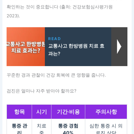
확인하는 것이 중요합니다 (출처: 건강보험심사평가원
2023).
READ
교통사고 한방병원 치료 효
과는?
꾸준한 경과 관찰이 건강 회복에 큰 영향을 줍니다.
검진은 얼마나 자주 받아야 할까요?
항목
시기
기간·비용
주의사항
통증 관
치료
통증 경험
심한 통증 시 의
리
중
40%
료진 상담