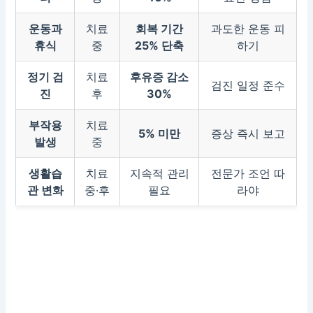
운동과
치료
회복 기간
과도한 운동 피
휴식
중
25% 단축
하기
정기 검
치료
후유증 감소
검진 일정 준수
진
후
30%
부작용
치료
5% 미만
증상 즉시 보고
발생
중
생활습
치료
지속적 관리
전문가 조언 따
관 변화
중·후
필요
라야