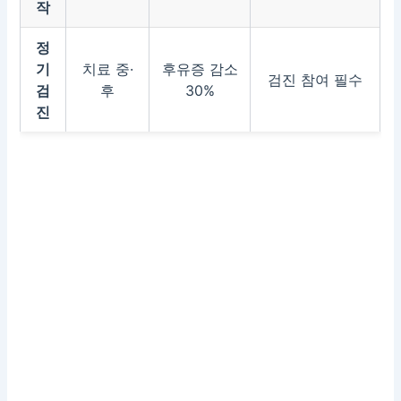
작
정
기
치료 중·
후유증 감소
검진 참여 필수
검
후
30%
진