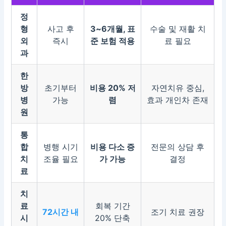
정
형
사고 후
3~6개월, 표
수술 및 재활 치
외
즉시
준 보험 적용
료 필요
과
한
방
초기부터
비용 20% 저
자연치유 중심,
병
가능
렴
효과 개인차 존재
원
통
합
병행 시기
비용 다소 증
전문의 상담 후
치
조율 필요
가 가능
결정
료
치
료
회복 기간
72시간 내
조기 치료 권장
시
20% 단축