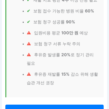
재활 치료 평균
4주
이상 진행 필요
보험 접수 가능한 병원 비율
60%
보험 청구 성공률
90%
입원비용 평균
100만 원
예상
보험 청구 서류 누락 주의
후유증 발생률
20%
로 정기 관리
필요
후유증 재발률
15%
감소 위해 생활
습관 개선 권장