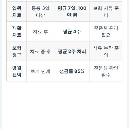
입원
통증 3일
평균 7일, 100
보험 서류 준
치료
이상
만 원
비
재활
꾸준한 관리
치료 후
평균 4주
치료
필요
보험
서류 누락 주
치료 중·후
평균 2주 처리
청구
의
병원
전문성 확인
초기 단계
성공률 85%
선택
필수