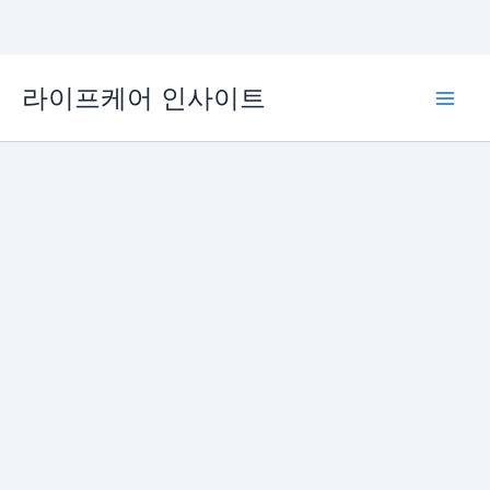
콘
라이프케어 인사이트
텐
Main
츠
로
Men
건
너
뛰
기