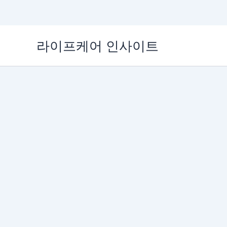
콘
라이프케어 인사이트
텐
츠
로
건
너
뛰
기