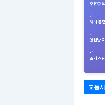
후유증 
✓
허리 통
✓
양한방 
✓
조기 진
교통사