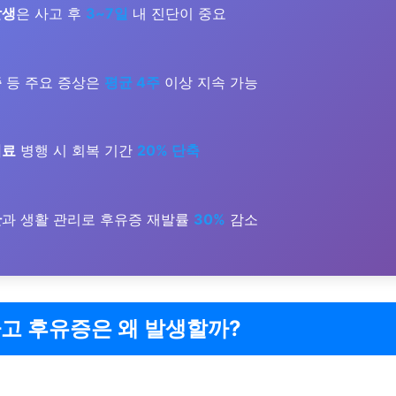
발생
은 사고 후
3~7일
내 진단이 중요
증
등 주요 증상은
평균 4주
이상 지속 가능
치료
병행 시 회복 기간
20% 단축
단
과 생활 관리로 후유증 재발률
30%
감소
고 후유증은 왜 발생할까?