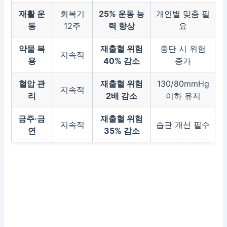
재활 운
회복기
25% 운동 능
개인별 맞춤 필
동
12주
력 향상
요
약물 복
재출혈 위험
중단 시 위험
지속적
용
40% 감소
증가
혈압 관
재출혈 위험
130/80mmHg
지속적
리
2배 감소
이하 유지
금주·금
재출혈 위험
지속적
습관 개선 필수
연
35% 감소