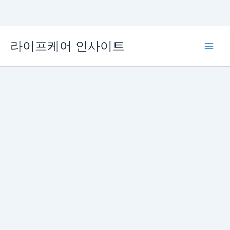
콘
라이프케어 인사이트
텐
Main
츠
로
Men
건
너
뛰
기