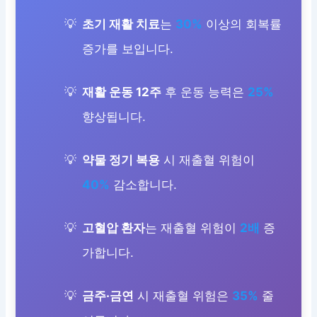
초기 재활 치료
는
30%
이상의 회복률
증가를 보입니다.
재활 운동 12주
후 운동 능력은
25%
향상됩니다.
약물 정기 복용
시 재출혈 위험이
40%
감소합니다.
고혈압 환자
는 재출혈 위험이
2배
증
가합니다.
금주·금연
시 재출혈 위험은
35%
줄