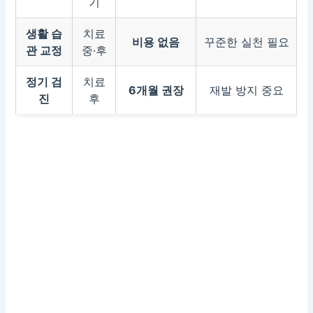
기
생활 습
치료
비용 없음
꾸준한 실천 필요
관 교정
중·후
정기 검
치료
6개월 권장
재발 방지 중요
진
후