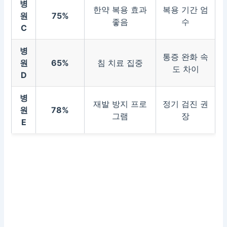
병
한약 복용 효과
복용 기간 엄
원
75%
좋음
수
C
병
통증 완화 속
원
65%
침 치료 집중
도 차이
D
병
재발 방지 프로
정기 검진 권
원
78%
그램
장
E