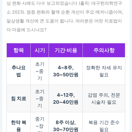
상 완화 사례도 다수 보고되었습니다 (출처: 대구한의학연구
소 2023). 염증 완화와 혈액 순환 개선이 주요 메커니즘이며,
일상생활 개선에 큰 도움이 됩니다. 여러분은 어떤 치료법이
더 마음에 드시나요?
항목
시기
기간·비용
주의사항
초기
추나요
4~8주,
정확한 자세 유지
~중
법
30~50만원
필요
기
초기
4~12주,
감염 주의, 전문
침 치료
~중
20~40만원
시술자 필요
기
중기
한약 복
8주 이상,
복용 기간 준수
~장
용
30~70만원
필요