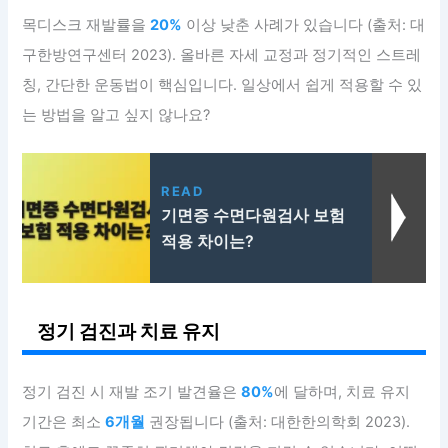
목디스크 재발률을
20%
이상 낮춘 사례가 있습니다 (출처: 대
구한방연구센터 2023). 올바른 자세 교정과 정기적인 스트레
칭, 간단한 운동법이 핵심입니다. 일상에서 쉽게 적용할 수 있
는 방법을 알고 싶지 않나요?
READ
기면증 수면다원검사 보험
적용 차이는?
정기 검진과 치료 유지
정기 검진 시 재발 조기 발견율은
80%
에 달하며, 치료 유지
기간은 최소
6개월
권장됩니다 (출처: 대한한의학회 2023).