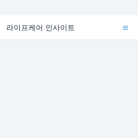
콘
라이프케어 인사이트
텐
Main
츠
로
Men
건
너
뛰
기