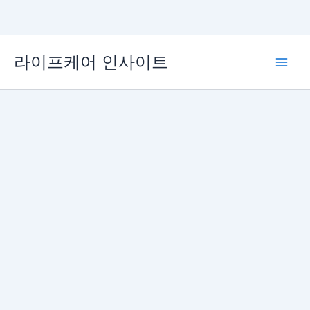
콘
라이프케어 인사이트
텐
Main
츠
로
Men
건
너
뛰
기