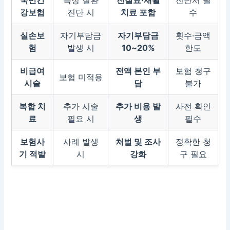
국민건
특정 질환
진찰료·재활
진단서 필
강보험
진단 시
치료 포함
수
실손보
자기부담금
자기부담금
횟수·금액
험
발생 시
10~20%
한도
비급여
전액 본인 부
보험 청구
보험 미적용
시술
담
불가
복합 치
추가 시술
추가 비용 발
사전 확인
료
필요 시
생
필수
보험사
사례 발생
처벌 및 조사
정확한 청
기 적발
시
강화
구 필요