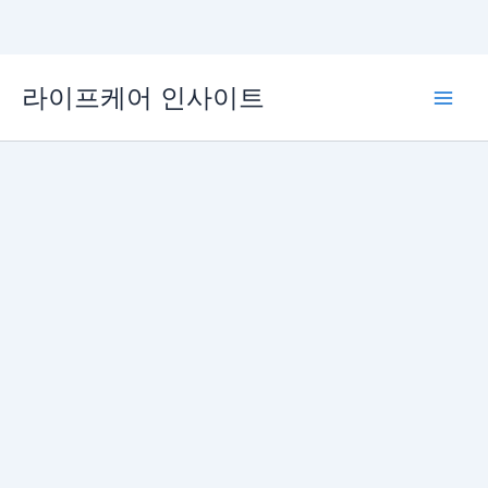
콘
라이프케어 인사이트
텐
Main
츠
로
Men
건
너
뛰
기