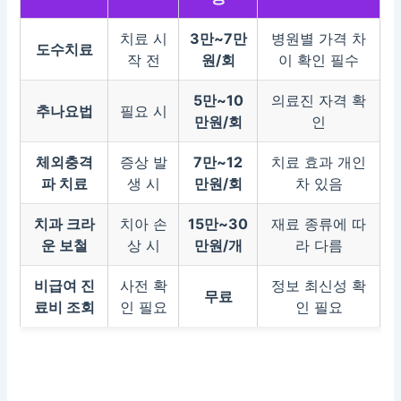
치료 시
3만~7만
병원별 가격 차
도수치료
작 전
원/회
이 확인 필수
5만~10
의료진 자격 확
추나요법
필요 시
만원/회
인
체외충격
증상 발
7만~12
치료 효과 개인
파 치료
생 시
만원/회
차 있음
치과 크라
치아 손
15만~30
재료 종류에 따
운 보철
상 시
만원/개
라 다름
비급여 진
사전 확
정보 최신성 확
무료
료비 조회
인 필요
인 필요