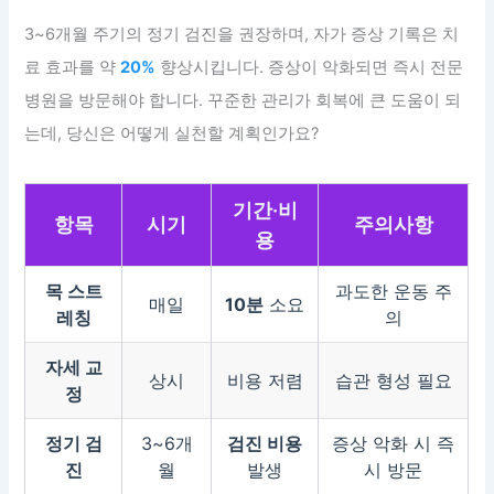
3~6개월 주기의 정기 검진을 권장하며, 자가 증상 기록은 치
료 효과를 약
20%
향상시킵니다. 증상이 악화되면 즉시 전문
병원을 방문해야 합니다. 꾸준한 관리가 회복에 큰 도움이 되
는데, 당신은 어떻게 실천할 계획인가요?
기간·비
항목
시기
주의사항
용
목 스트
과도한 운동 주
매일
10분
소요
레칭
의
자세 교
상시
비용 저렴
습관 형성 필요
정
정기 검
3~6개
검진 비용
증상 악화 시 즉
진
월
발생
시 방문