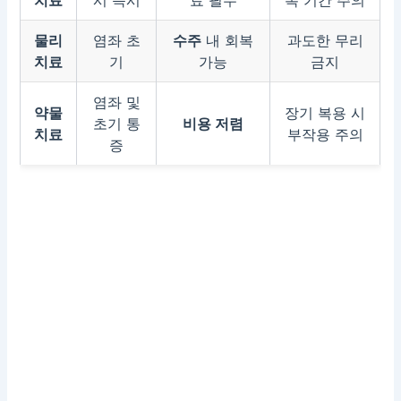
물리
염좌 초
수주
내 회복
과도한 무리
치료
기
가능
금지
염좌 및
약물
장기 복용 시
초기 통
비용 저렴
치료
부작용 주의
증