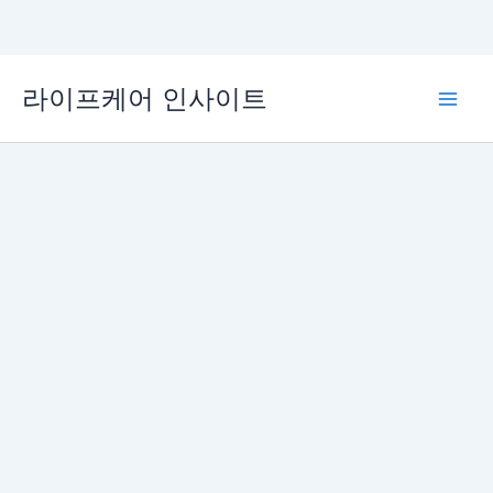
콘
라이프케어 인사이트
텐
Main
츠
로
Men
건
너
뛰
기