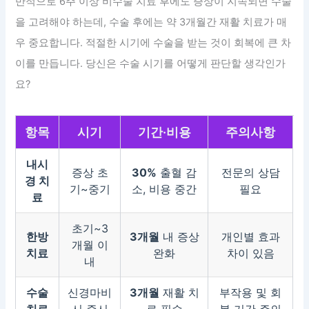
반적으로 6주 이상 비수술 치료 후에도 증상이 지속되면 수술
을 고려해야 하는데, 수술 후에는 약 3개월간 재활 치료가 매
우 중요합니다. 적절한 시기에 수술을 받는 것이 회복에 큰 차
이를 만듭니다. 당신은 수술 시기를 어떻게 판단할 생각인가
요?
항목
시기
기간·비용
주의사항
내시
증상 초
30%
출혈 감
전문의 상담
경 치
기~중기
소, 비용 중간
필요
료
초기~3
한방
3개월
내 증상
개인별 효과
개월 이
치료
완화
차이 있음
내
수술
신경마비
3개월
재활 치
부작용 및 회
치료
시 즉시
료 필수
복 기간 주의