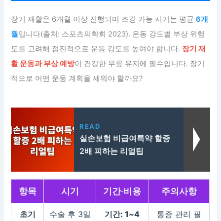
장기 재활은 6개월 이상 진행되며 조깅 가능 시기는 평균
6개
월
입니다(출처: 스포츠의학회 2023). 운동 강도별 부상 위험
도를 고려해 점진적으로 운동 강도를 높여야 합니다.
장기 재
활 운동과 부상 예방
이 건강한 무릎 유지에 필수입니다. 장기
적으로 어떤 운동 계획을 세워야 할까요?
READ
실손보험 비급여특약 할증
2배 피하는 리얼팁
항목
시기
기간·비용
주의사항
초기
수술 후 3일
기간: 1~4
통증 관리 필