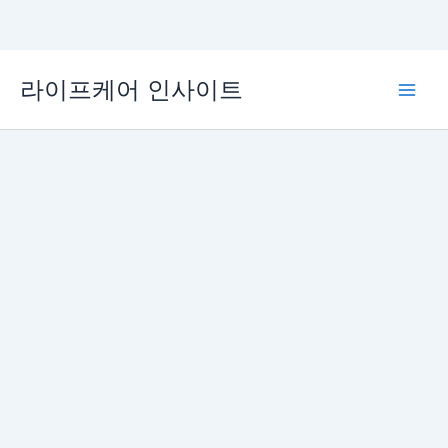
콘
라이프케어 인사이트
텐
Main
츠
로
Men
건
너
뛰
기