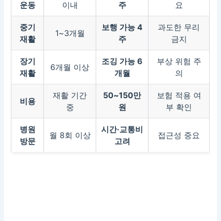
운동
이내
주
요
중기
보행 가능 4
과도한 무리
1~3개월
재활
주
금지
장기
조깅 가능 6
부상 위험 주
6개월 이상
재활
개월
의
재활 기간
50~150만
보험 적용 여
비용
중
원
부 확인
병원
시간·교통비
월 8회 이상
접근성 중요
방문
고려