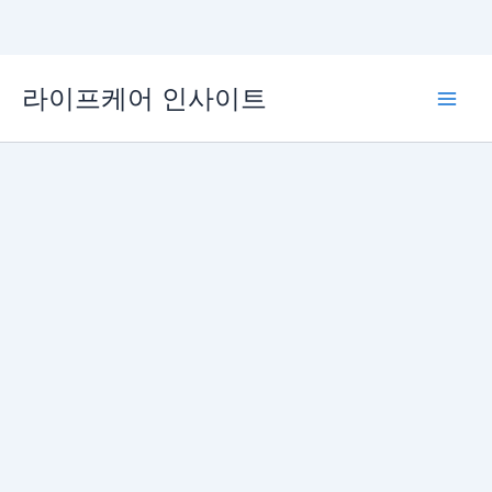
콘
라이프케어 인사이트
텐
Main
츠
로
Men
건
너
뛰
기