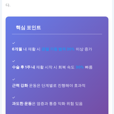
다.
핵심 포인트
✓
6개월
내 재활 시
관절 가동 범위 20%
이상 증가
✓
수술 후 1주 내
재활 시작 시 회복 속도
30%
빠름
✓
근력 강화
운동은 단계별로 진행해야 효과적
✓
과도한 운동
은 염증과 통증 악화 위험 있음