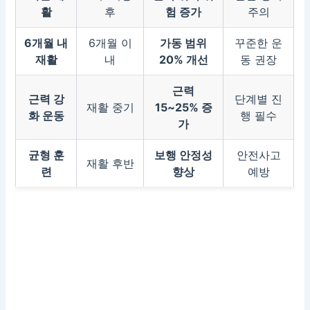
활
후
험 증가
주의
6개월 내
6개월 이
가동 범위
꾸준한 운
재활
내
20% 개선
동 권장
근력
근력 강
단계별 진
재활 중기
15~25% 증
화 운동
행 필수
가
균형 훈
보행 안정성
안전사고
재활 후반
련
향상
예방