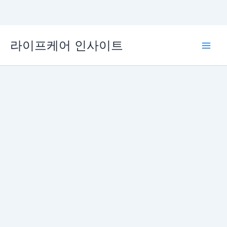
콘
라이프케어 인사이트
텐
Main
츠
로
Men
건
너
뛰
기