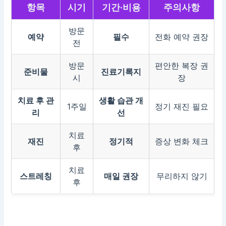
항목
시기
기간·비용
주의사항
방문
예약
필수
전화 예약 권장
전
방문
편안한 복장 권
준비물
진료기록지
시
장
치료 후 관
생활 습관 개
1주일
정기 재진 필요
리
선
치료
재진
정기적
증상 변화 체크
후
치료
스트레칭
매일 권장
무리하지 않기
후