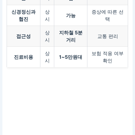
신경정신과
상
증상에 따른 선
가능
협진
시
택
상
지하철 5분
접근성
교통 편리
시
거리
상
보험 적용 여부
진료비용
1~5만원대
시
확인