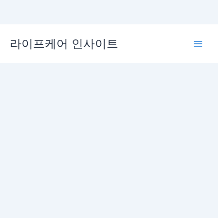
콘
라이프케어 인사이트
텐
Main
츠
로
Men
건
너
뛰
기