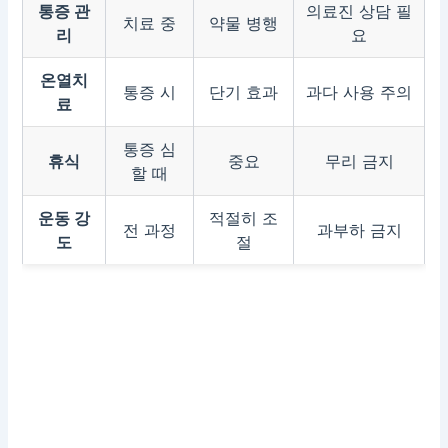
통증 관
의료진 상담 필
치료 중
약물 병행
리
요
온열치
통증 시
단기 효과
과다 사용 주의
료
통증 심
휴식
중요
무리 금지
할 때
운동 강
적절히 조
전 과정
과부하 금지
도
절