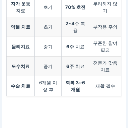
자가 운동
무리하지 않
초기
70% 호전
치료
기
2~4주
복
약물 치료
초기
부작용 주의
용
꾸준한 참여
물리치료
중기
6주
치료
필요
전문가 맞춤
도수치료
중기
6주
치료
치료
6개월 이
회복 3~6
수술 치료
재활 필수
상 후
개월