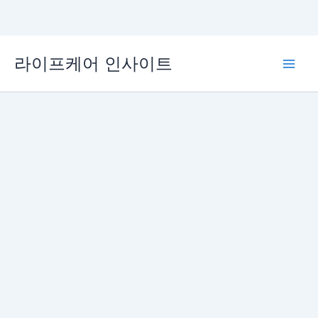
콘
라이프케어 인사이트
텐
Main
츠
로
Men
건
너
뛰
기