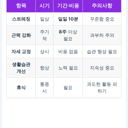
항목
시기
기간·비용
주의사항
스트레칭
일상
일일 10분
꾸준함 중요
주기
8주
이상
근력 강화
과부하 주의
적
필요
자세 교정
상시
비용 없음
습관 형성 필요
생활습관
항상
노력 필요
지속성 중요
개선
통증
과도한 활동 피
휴식
필요
시
하기