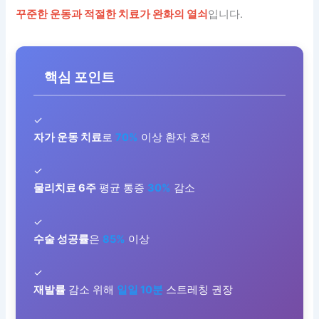
꾸준한 운동과 적절한 치료가 완화의 열쇠
입니다.
핵심 포인트
✓
자가 운동 치료
로
70%
이상 환자 호전
✓
물리치료 6주
평균 통증
30%
감소
✓
수술 성공률
은
85%
이상
✓
재발률
감소 위해
일일 10분
스트레칭 권장