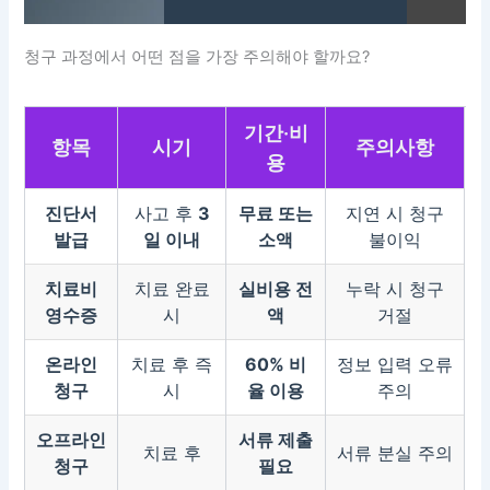
청구 과정에서 어떤 점을 가장 주의해야 할까요?
기간·비
항목
시기
주의사항
용
진단서
사고 후
3
무료 또는
지연 시 청구
발급
일 이내
소액
불이익
치료비
치료 완료
실비용 전
누락 시 청구
영수증
시
액
거절
온라인
치료 후 즉
60% 비
정보 입력 오류
청구
시
율 이용
주의
오프라인
서류 제출
치료 후
서류 분실 주의
청구
필요