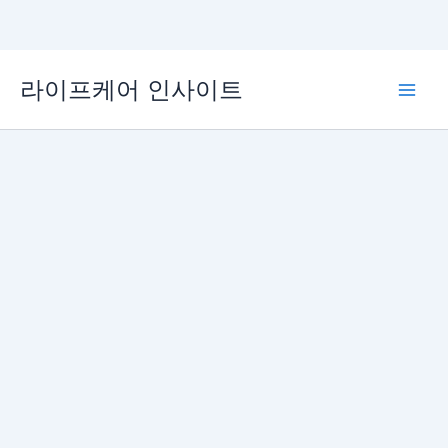
콘
라이프케어 인사이트
텐
Main
츠
로
Men
건
너
뛰
기