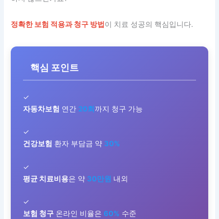
정확한 보험 적용과 청구 방법
이 치료 성공의 핵심입니다.
핵심 포인트
✓
자동차보험
연간
20회
까지 청구 가능
✓
건강보험
환자 부담금 약
30%
✓
평균 치료비용
은 약
30만원
내외
✓
보험 청구
온라인 비율은
60%
수준