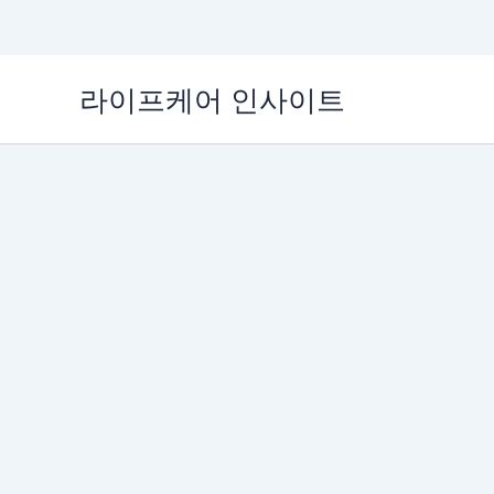
콘
라이프케어 인사이트
텐
츠
로
건
너
뛰
기