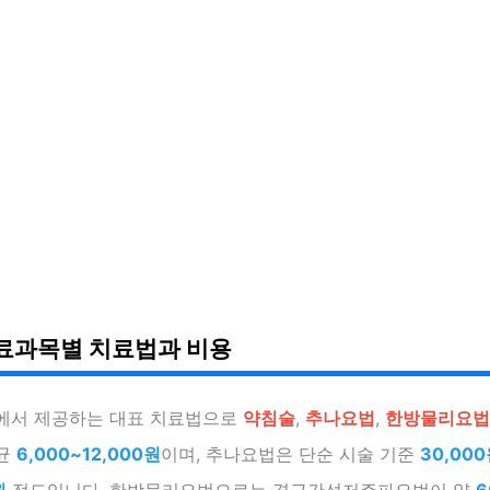
료과목별 치료법과 비용
에서 제공하는 대표 치료법으로
약침술
,
추나요법
,
한방물리요법
균
6,000~12,000원
이며, 추나요법은 단순 시술 기준
30,00
원
정도입니다. 한방물리요법으로는 경근간섭저주파요법이 약
6