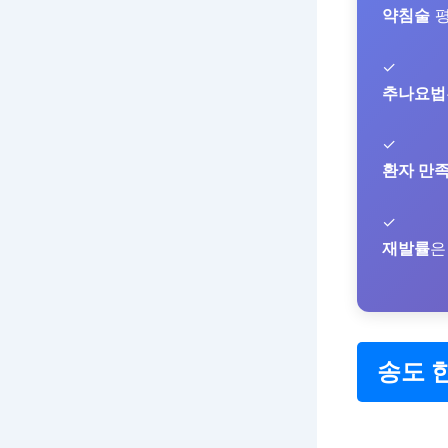
약침술
평
✓
추나요법
✓
환자 만
✓
재발률
은
송도 