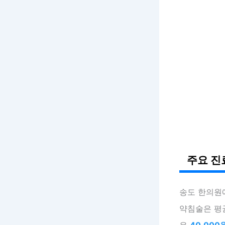
주요 진
송도 한의원
약침술은 평
우
40,000