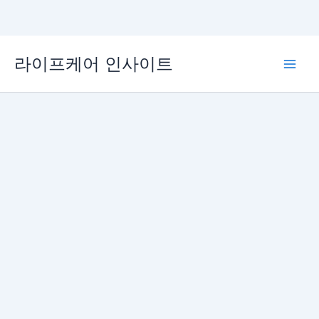
콘
라이프케어 인사이트
텐
Main
츠
로
Men
건
너
뛰
기