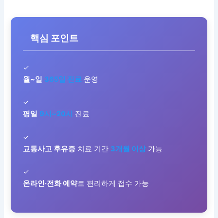
핵심 포인트
✓
월~일
365일 진료
운영
✓
평일
9시~20시
진료
✓
교통사고 후유증
치료 기간
3개월 이상
가능
✓
온라인·전화 예약
로 편리하게 접수 가능