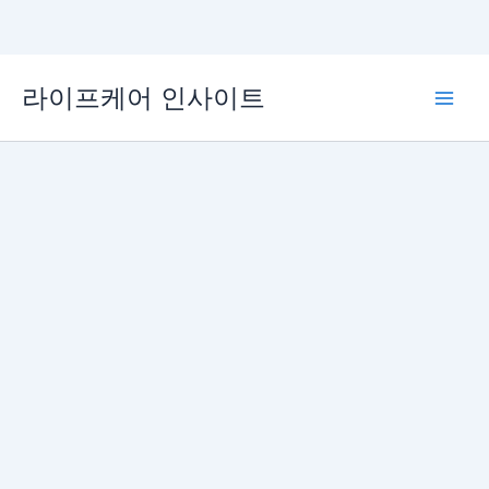
콘
라이프케어 인사이트
텐
Main
츠
로
Men
건
너
뛰
기