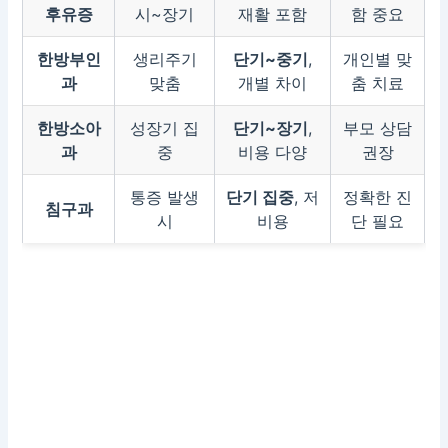
후유증
시~장기
재활 포함
함 중요
한방부인
생리주기
단기~중기
,
개인별 맞
과
맞춤
개별 차이
춤 치료
한방소아
성장기 집
단기~장기
,
부모 상담
과
중
비용 다양
권장
통증 발생
단기 집중
, 저
정확한 진
침구과
시
비용
단 필요