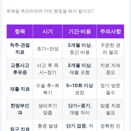
회복을 촉진하려면 어떤 행동을 해야 할까요?
항목
시기
기간·비용
주의사항
척추·관절
3개월 이상
,
꾸준한 관
초기~만성
치료
중간 비용
리 필요
교통사고
사고 후 즉
3개월 이상
,
치료 지속
후유증
시~장기
재활 포함
중요
수술 후~회
5~10회 이상
정기 방문
재활 치료
복기
권장
필수
한방부인
생리주기
단기~중기
,
맞춤 치료
과
맞춤
개별 차이
필요
통증 발생
단기 집중
, 저
정확한 진
침구 치료