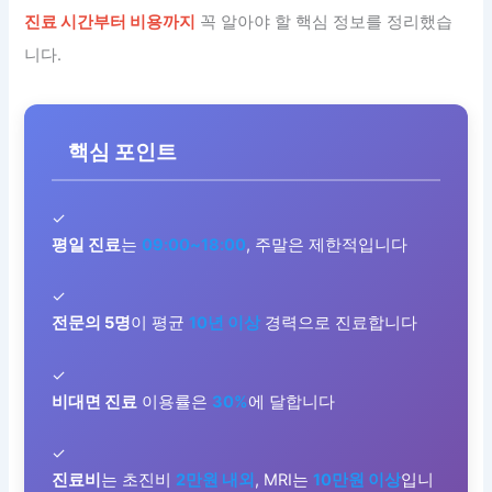
진료 시간부터 비용까지
꼭 알아야 할 핵심 정보를 정리했습
니다.
핵심 포인트
✓
평일 진료
는
09:00~18:00
, 주말은 제한적입니다
✓
전문의 5명
이 평균
10년 이상
경력으로 진료합니다
✓
비대면 진료
이용률은
30%
에 달합니다
✓
진료비
는 초진비
2만원 내외
, MRI는
10만원 이상
입니