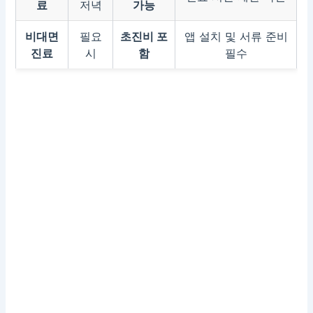
료
저녁
가능
비대면
필요
초진비 포
앱 설치 및 서류 준비
진료
시
함
필수