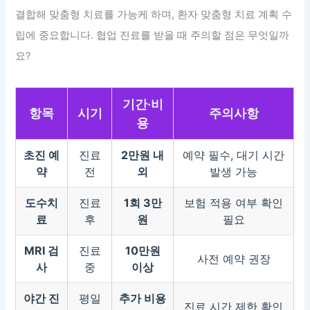
결합해 맞춤형 치료를 가능케 하며, 환자 맞춤형 치료 계획 수
립에 중요합니다. 협업 진료를 받을 때 주의할 점은 무엇일까
요?
기간·비
항목
시기
주의사항
용
초진 예
진료
2만원 내
예약 필수, 대기 시간
약
전
외
발생 가능
도수치
진료
1회 3만
보험 적용 여부 확인
료
후
원
필요
MRI 검
진료
10만원
사전 예약 권장
사
중
이상
야간 진
평일
추가 비용
진료 시간 제한 확인