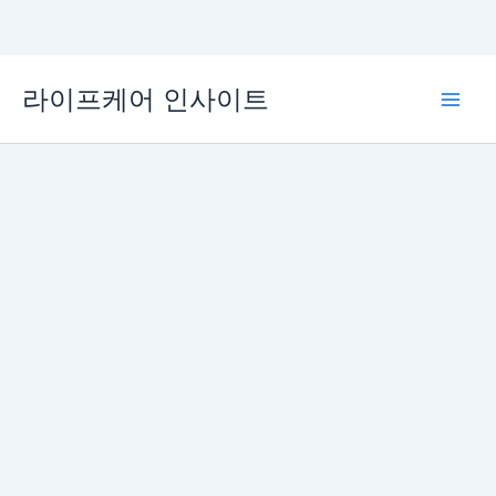
콘
라이프케어 인사이트
텐
Main
츠
로
Men
건
너
뛰
기