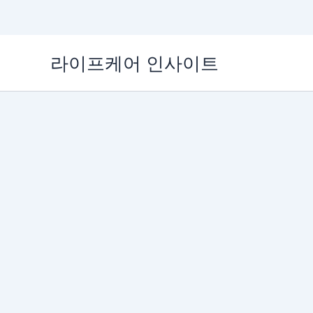
콘
라이프케어 인사이트
텐
츠
로
건
너
뛰
기