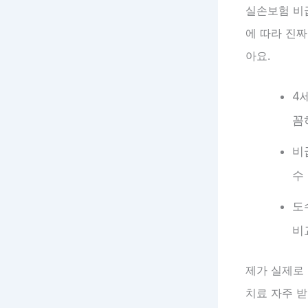
실손보험 비
에 따라 진짜
아요.
4
꼼
비
수
도
비
제가 실제로
치료 자주 받