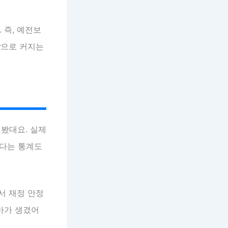
 즉, 예전보
상
으로 커지는
봤대요. 실제
다는 통계도
서 재정 안정
마가 생겼어