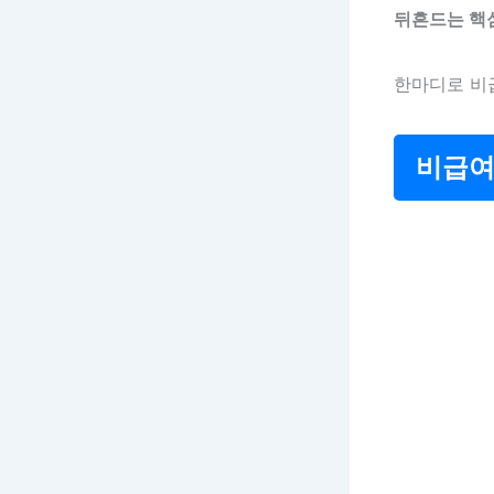
뒤흔드는 핵
한마디로 비
비급여