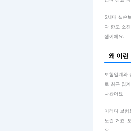
5세대 실손
다 한도 소진
셈이에요.
왜 이런
보험업계와 
로 최근 집계
나왔어요.
이러다 보험
노린 거죠.
보
요.