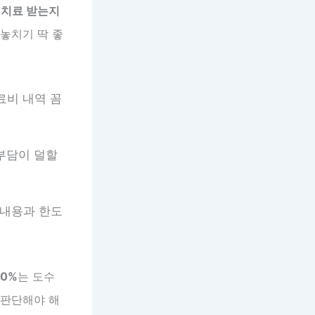
 치료 받는지
 놓치기 딱 좋
료비 내역 꼼
부담이 덜할
 내용과 한도
50%
는 도수
 판단해야 해