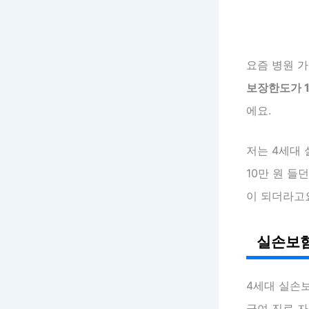
요즘 병원 
보장한도가 
에요.
저는 4세대
10만 원 들
이 되더라고
실손보험
4세대 실손
급여 진료 