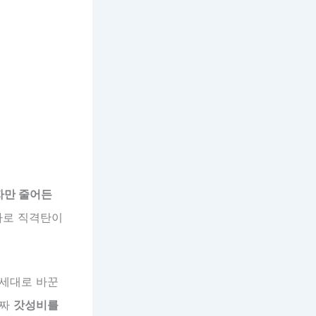
자만 줄어든
 바로 직격탄이
5세대로 바꾼
진짜
갓성비를