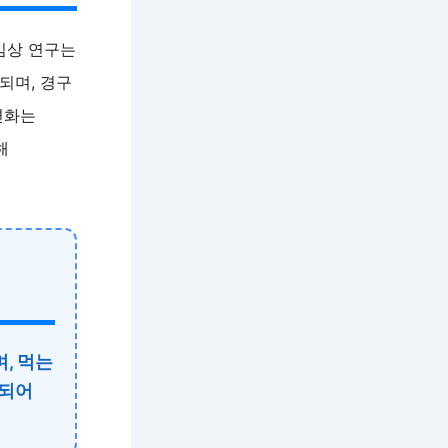
임상 연구는
되며, 경구
변화는
해
, 먹는
증되어