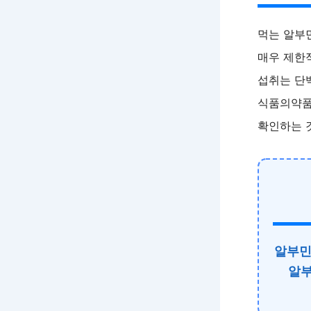
먹는 알부
매우 제한
섭취는 단
식품의약품
확인하는 
알부민
알부