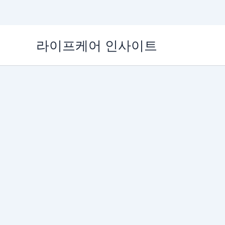
콘
라이프케어 인사이트
텐
츠
로
건
너
뛰
기