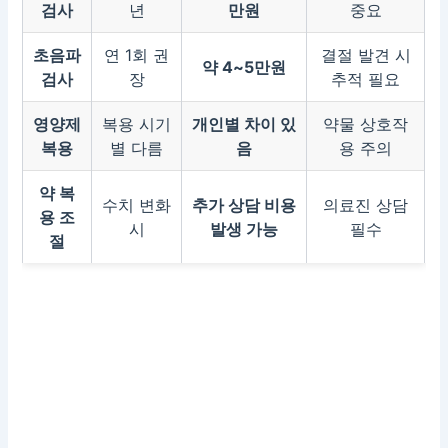
검사
년
만원
중요
초음파
연 1회 권
결절 발견 시
약 4~5만원
검사
장
추적 필요
영양제
복용 시기
개인별 차이 있
약물 상호작
복용
별 다름
음
용 주의
약 복
수치 변화
추가 상담 비용
의료진 상담
용 조
시
발생 가능
필수
절