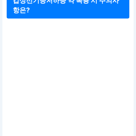
갑상선기능저하증 약 복용 시 주의사
항은?