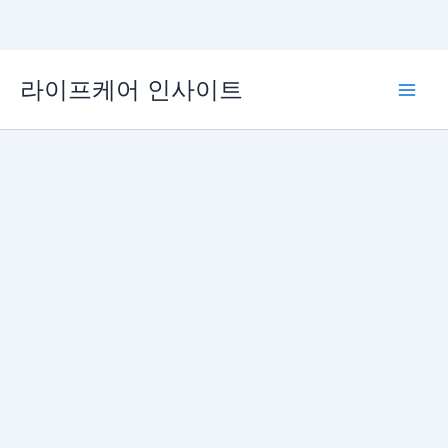
콘
라이프케어 인사이트
텐
Main
츠
로
Men
건
너
뛰
기