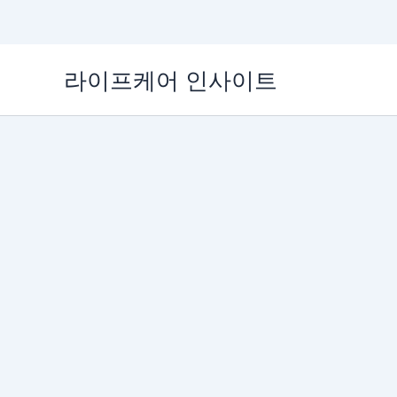
콘
라이프케어 인사이트
텐
츠
로
건
너
뛰
기