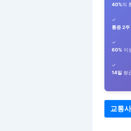
40%
의 
✓
통증 2주
✓
60%
이상
✓
14일
평균
교통사