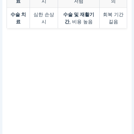
료
시
저렴
의
수술 치
심한 손상
수술 및 재활기
회복 기간
료
시
간
, 비용 높음
길음