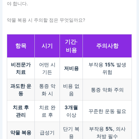
야 합니다.
약물 복용 시 주의할 점은 무엇일까요?
기간·
항목
시기
주의사항
비용
비전문가
어떤 시
부작용
15%
발생
저비용
치료
기든
위험
과도한 운
통증 악
비용 없
통증 악화 주의
동
화 시
음
치료 후
치료 완
3개월
꾸준한 운동 필요
관리
료 후
이상
단기 복
부작용
5%
, 의사
약물 복용
급성기
용
처방 필수