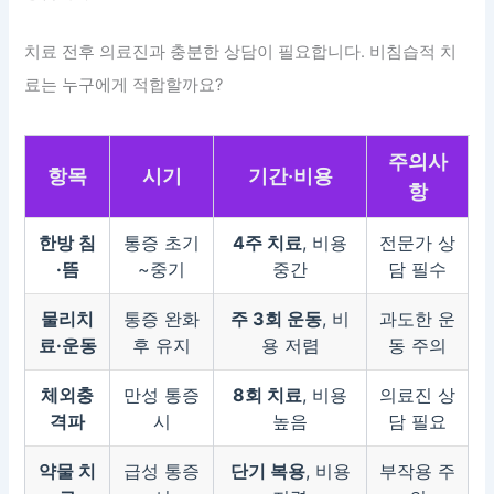
치료 전후 의료진과 충분한 상담이 필요합니다. 비침습적 치
료는 누구에게 적합할까요?
주의사
항목
시기
기간·비용
항
한방 침
통증 초기
4주 치료
, 비용
전문가 상
·뜸
~중기
중간
담 필수
물리치
통증 완화
주 3회 운동
, 비
과도한 운
료·운동
후 유지
용 저렴
동 주의
체외충
만성 통증
8회 치료
, 비용
의료진 상
격파
시
높음
담 필요
약물 치
급성 통증
단기 복용
, 비용
부작용 주