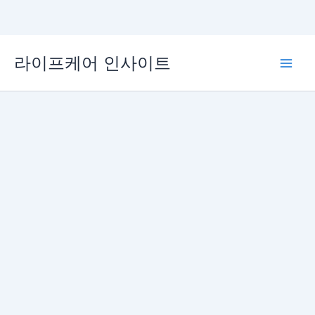
콘
라이프케어 인사이트
텐
Main
츠
로
Men
건
너
뛰
기