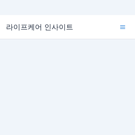
콘
라이프케어 인사이트
텐
Main
츠
로
Men
건
너
뛰
기