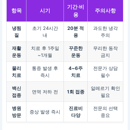
기간·비
항목
시기
주의사항
용
냉찜
초기 24시간
20분 적
과도한 냉각
질
내
용
주의
재활
치료 후 1주일
꾸준한
무리한 동작
운동
~1개월
운동
금지
물리
통증 발생 후
4~6주
전문가 상담
치료
즉시
치료
필수
백신
알레르기 확인
면역 저하 전
1회 접종
접종
필요
병원
진료비
전문의 선택
증상 발생 즉시
방문
다양
중요