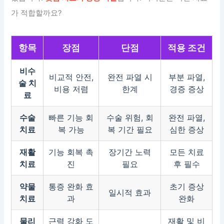
가 적합할까요?
항목
장점
단점
적용 조건
비수
비교적 안전,
완전 파열 시
부분 파열,
술 치
비용 저렴
한계
경증 증상
료
수술
빠른 기능 회
수술 위험, 회
완전 파열,
치료
복 가능
복 기간 필요
심한 증상
재활
기능 회복 촉
장기간 노력
모든 치료
치료
진
필요
후 필수
약물
통증 완화 효
초기 증상
일시적 효과
치료
과
완화
물리
근력 강화 도
재활 및 비