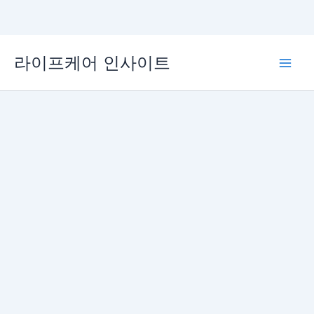
콘
라이프케어 인사이트
텐
Main
츠
로
Men
건
너
뛰
기