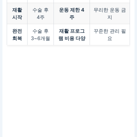
재활
수술 후
운동 제한 4
무리한 운동 금
시작
4주
주
지
완전
수술 후
재활 프로그
꾸준한 관리 필
회복
3~6개월
램 비용 다양
요