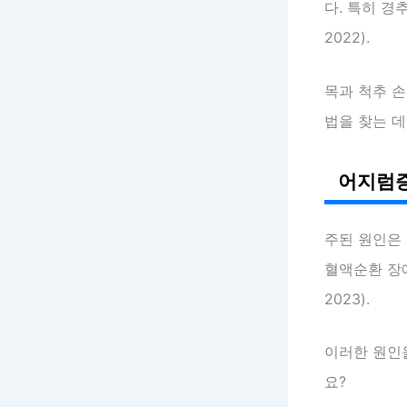
다. 특히 경
2022).
목과 척추 
법을 찾는 데
어지럼증
주된 원인은
혈액순환 장
2023).
이러한 원인을
요?