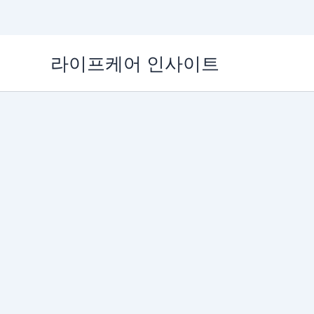
콘
라이프케어 인사이트
텐
츠
로
건
너
뛰
기