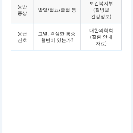
보건복지부
동반
발열/혈뇨/출혈 등
(질병별
증상
건강정보)
대한의학회
응급
고열, 격심한 통증,
(질환 안내
신호
혈변이 있는가?
자료)