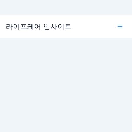
콘
라이프케어 인사이트
텐
Main
츠
로
Men
건
너
뛰
기