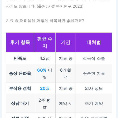
사례도 많습니다. (출처: 사회복지연구 2023)
치료 중 어려움을 어떻게 극복하면 좋을까요?
평균 수
후기 항목
기간
대처법
치
만족도
4.2점
치료 중
적극적 소통
60%
이
6개월
증상 완화율
꾸준한 치료
상
내
부작용 경험
20%
치료 중
의사 상담
2주 평
상담 대기
예약 시
조기 예약
균