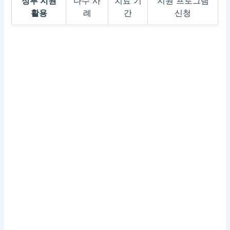
정부 지원
다수 사
치료 기
지원 프로그램
활용
례
간
신청