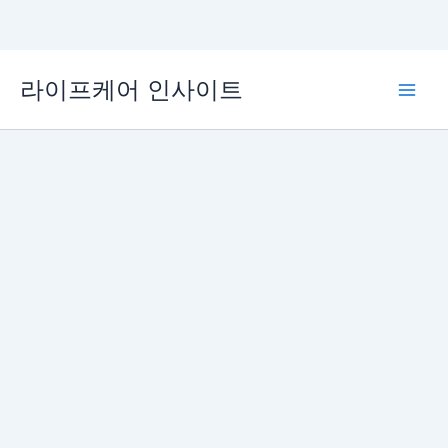
콘
라이프케어 인사이트
텐
Main
츠
로
Men
건
너
뛰
기