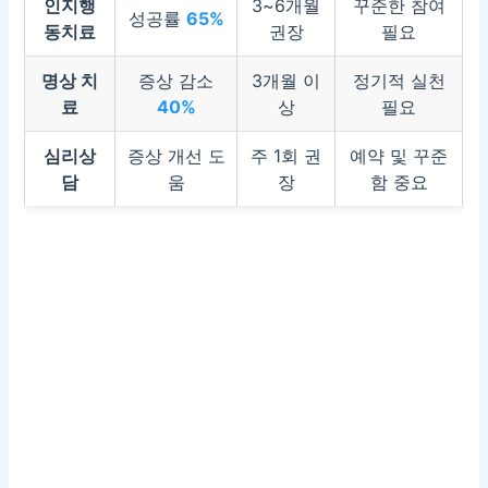
인지행
3~6개월
꾸준한 참여
성공률
65%
동치료
권장
필요
명상 치
증상 감소
3개월 이
정기적 실천
료
40%
상
필요
심리상
증상 개선 도
주 1회 권
예약 및 꾸준
담
움
장
함 중요