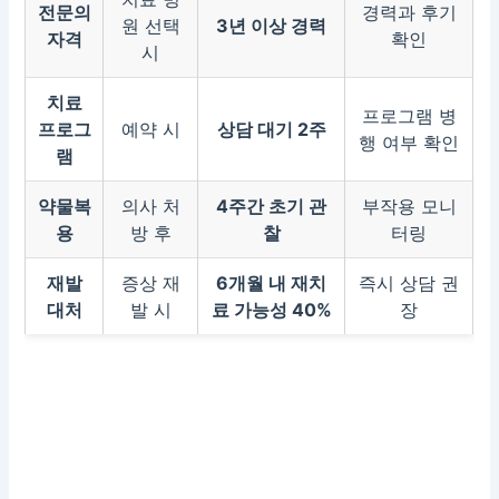
전문의
경력과 후기
원 선택
3년 이상 경력
자격
확인
시
치료
프로그램 병
프로그
예약 시
상담 대기 2주
행 여부 확인
램
약물복
의사 처
4주간 초기 관
부작용 모니
용
방 후
찰
터링
재발
증상 재
6개월 내 재치
즉시 상담 권
대처
발 시
료 가능성 40%
장