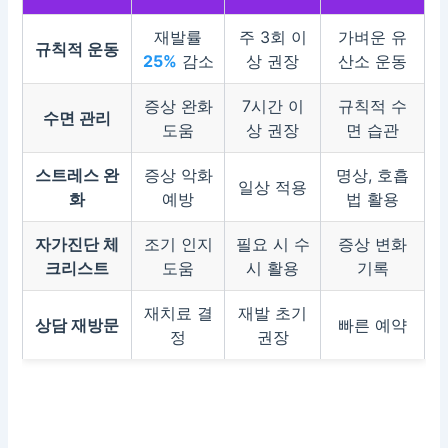
재발률
주 3회 이
가벼운 유
규칙적 운동
25%
감소
상 권장
산소 운동
증상 완화
7시간 이
규칙적 수
수면 관리
도움
상 권장
면 습관
스트레스 완
증상 악화
명상, 호흡
일상 적용
화
예방
법 활용
자가진단 체
조기 인지
필요 시 수
증상 변화
크리스트
도움
시 활용
기록
재치료 결
재발 초기
상담 재방문
빠른 예약
정
권장