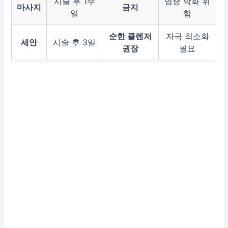
시술 후 1주
염증 악화 위
마사지
금지
일
험
순한 클렌저
자극 최소화
세안
시술 후 3일
권장
필요