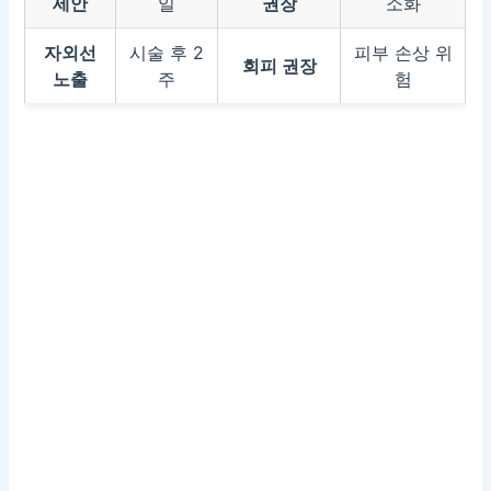
세안
일
권장
소화
자외선
시술 후 2
피부 손상 위
회피 권장
노출
주
험