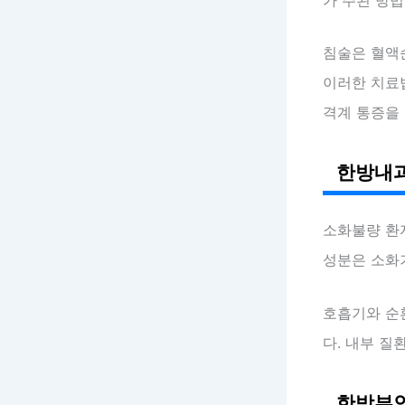
침술은 혈액순
이러한 치료
격계 통증을
한방내과
소화불량 환
성분은 소화
호흡기와 순
다. 내부 질
한방부인