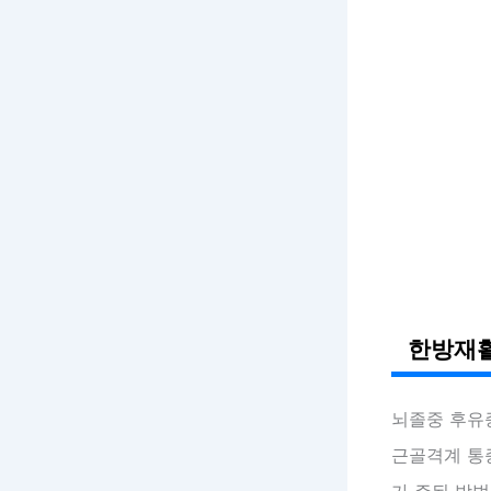
한방재활
뇌졸중 후유
근골격계 통
가 주된 방법