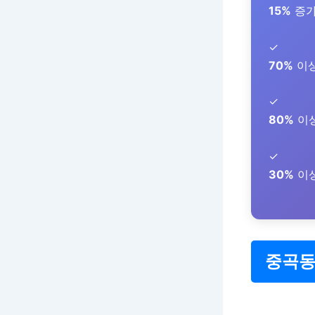
15%
증가
✓
70%
이상
✓
80%
이상
✓
30%
이상
중곡동