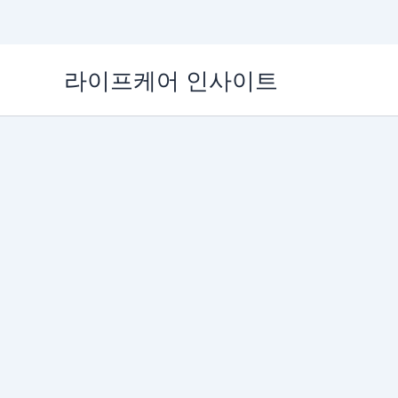
콘
라이프케어 인사이트
텐
츠
로
건
너
뛰
기