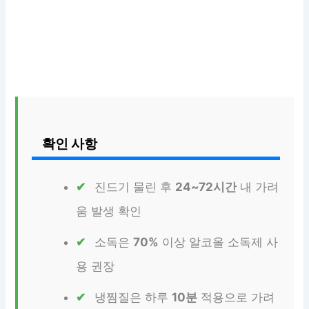
확인 사항
진드기 물린 후
24~72시간
내 가려
움 발생 확인
소독은
70%
이상 알코올 소독제 사
용 권장
냉찜질은 하루
10분
적용으로 가려