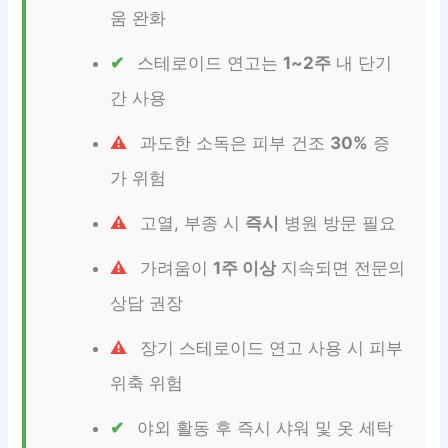
움 완화
스테로이드 연고는
1~2주
내 단기
간 사용
과도한 소독은 피부 건조
30%
증
가 위험
고열, 부종 시
즉시
병원 방문 필요
가려움이
1주 이상
지속되면 전문의
상담 권장
장기 스테로이드 연고 사용 시 피부
위축 위험
야외 활동 후 즉시 샤워 및 옷 세탁