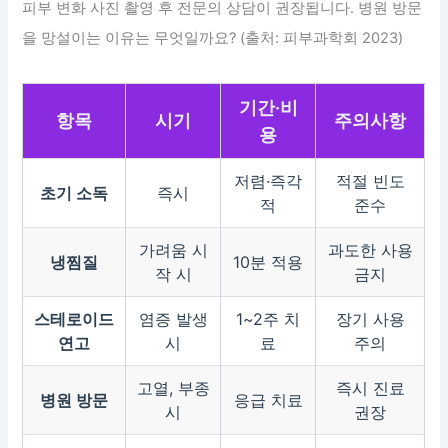
피부 변화 사진 촬영 후 전문의 상담이 권장됩니다. 병원 방문
을 망설이는 이유는 무엇일까요? (출처: 피부과학회 2023)
기간·비
항목
시기
주의사항
용
저렴·즉각
적절 빈도
초기 소독
즉시
적
준수
가려움 시
과도한 사용
냉찜질
10분 적용
작 시
금지
스테로이드
염증 발생
1~2주 치
장기 사용
연고
시
료
주의
고열, 부종
즉시 진료
병원 방문
응급 치료
시
권장