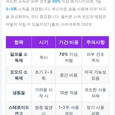
과도한 소독은 피부 건조를
30%
이상 증가시키므로, 1일
2~3회
소독을 권장합니다. 부드러운 솜을 사용해 피부 자극
을 최소화하는 것이 중요합니다. 올바른 소독 빈도와 방법은
어떻게 지킬 수 있을까요? (출처: 피부과학회 2023)
항목
시기
기간·비용
주의사항
알코올 소
70%
이상,
피부 건조
즉시
독제
저렴
주의
요오드 소
초기 2~3
자극 가능성
중간 비용
독제
회
있음
가려움 시
과도한 사용
냉찜질
10분 적용
작 시
자제
스테로이드
염증 발생
1~2주 사용
장기 사용
연고
시
권장
피함