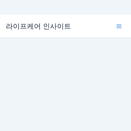
콘
라이프케어 인사이트
텐
Main
츠
로
Men
건
너
뛰
기