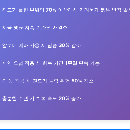
진드기 물린 부위의
70%
이상에서 가려움과 붉은 반점 발
자국 평균 지속 기간은
2~4주
알로에 베라 사용 시 염증
30%
감소
자연 요법 적용 시 회복 기간
1주일
단축 가능
긴 옷 착용 시 진드기 물림 위험
50%
감소
충분한 수면 시 회복 속도
20%
증가