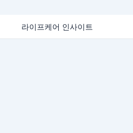
콘
라이프케어 인사이트
텐
츠
로
건
너
뛰
기