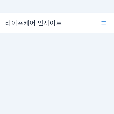
콘
라이프케어 인사이트
텐
Main
츠
로
Men
건
너
뛰
기