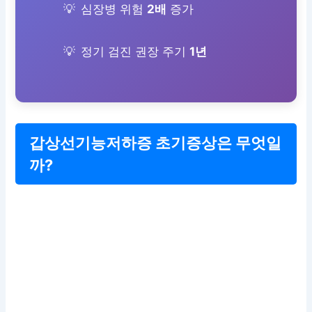
심장병 위험
2배
증가
정기 검진 권장 주기
1년
갑상선기능저하증 초기증상은 무엇일
까?