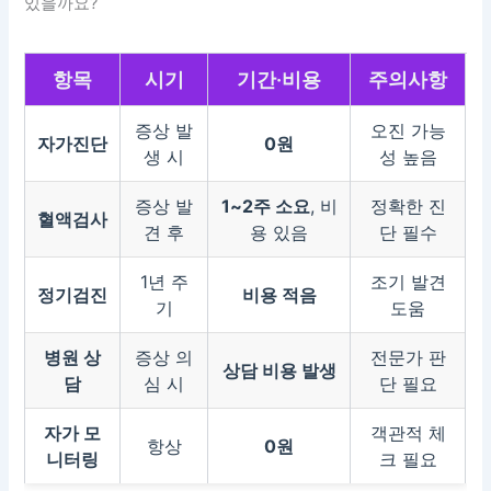
있을까요?
항목
시기
기간·비용
주의사항
증상 발
오진 가능
자가진단
0원
생 시
성 높음
증상 발
1~2주 소요
, 비
정확한 진
혈액검사
견 후
용 있음
단 필수
1년 주
조기 발견
정기검진
비용 적음
기
도움
병원 상
증상 의
전문가 판
상담 비용 발생
담
심 시
단 필요
자가 모
객관적 체
항상
0원
니터링
크 필요