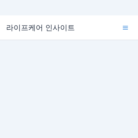
콘
라이프케어 인사이트
텐
Main
츠
로
Men
건
너
뛰
기