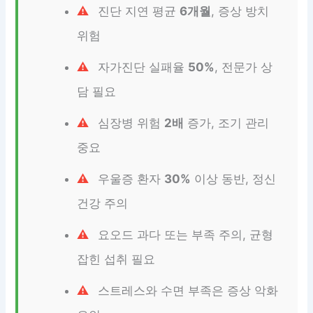
진단 지연 평균
6개월
, 증상 방치
위험
자가진단 실패율
50%
, 전문가 상
담 필요
심장병 위험
2배
증가, 조기 관리
중요
우울증 환자
30%
이상 동반, 정신
건강 주의
요오드 과다 또는 부족 주의, 균형
잡힌 섭취 필요
스트레스와 수면 부족은 증상 악화