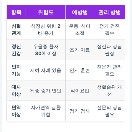
항목
위험도
예방법
관리 방법
심혈
심장병 위험
2
운동, 식이
정기 검진
관계
배
증가
조절
필수
정신
우울증 환자
정신과 상담
조기 치료
건강
30%
이상
권장
인지
전문가 관리
저하 사례 있음
인지 훈련
기능
필요
대사
생활습관 개
체중 증가 빈번
식이요법
이상
선
면역
자가면역 질환
전문의 상담
정기 검사
이상
위험
필요