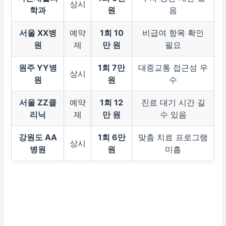
상시
학과
원
음
서울 XX병
예약
1회 10
비급여 항목 확인
원
제
만 원
필요
원주 YY병
1회 7만
대중교통 접근성 우
상시
원
원
수
서울 ZZ클
예약
1회 12
진료 대기 시간 길
리닉
제
만 원
수 있음
강원도 AA
1회 6만
맞춤 치료 프로그램
상시
병원
원
미흡