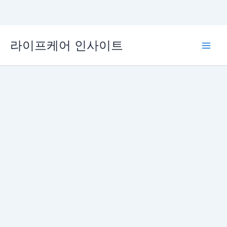
콘
라이프케어 인사이트
텐
Main
츠
로
Men
건
너
뛰
기