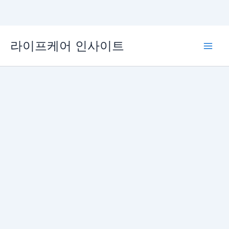
콘
라이프케어 인사이트
텐
Main
츠
로
Men
건
너
뛰
기