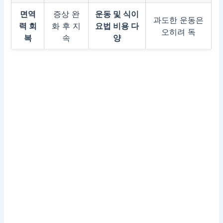
면역
증상 완
운동 및 식이
과도한 운동은
력 회
화 후 지
요법 비용 다
오히려 독
복
속
양