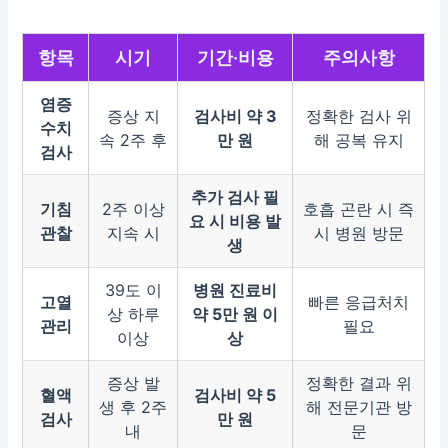
항목
시기
기간·비용
주의사항
염증
증상 지
검사비 약 3
정확한 검사 위
수치
속 2주 후
만 원
해 공복 유지
검사
추가 검사 필
기침
2주 이상
호흡 곤란 시 즉
요 시 비용 발
관찰
지속 시
시 병원 방문
생
39도 이
병원 진료비
고열
빠른 응급처치
상 하루
약 5만 원 이
관리
필요
이상
상
증상 발
정확한 결과 위
혈액
검사비 약 5
생 후 2주
해 전문기관 방
검사
만 원
내
문