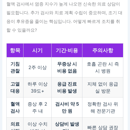
혈액 검사에서 염증 지수가 높게 나오면 신속한 의료 상담이
필요합니다. 추가 검사와 치료 계획 수립이 중요하며, 조기 대
응이 후유증을 줄이는 핵심입니다. 어떻게 빠르게 조치를 취
할 수 있을까요?
항목
시기
기간·비용
주의사항
기침
무증상 시
호흡 곤란 시 즉
2주 이상
관찰
비용 없음
시 병원
고열
하루 이상
응급 진료
지체 없이 응급
대응
39도+
비용 발생
실 방문
혈액
증상 후 2
검사비 약 5
정확한 검사 위
검사
주 내
만 원
해 전문기관
의료
이상 수치
상담비 발생
빠른 상담 권장