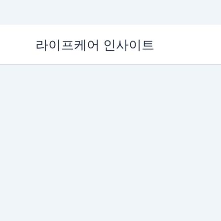
콘
라이프케어 인사이트
텐
츠
로
건
너
뛰
기