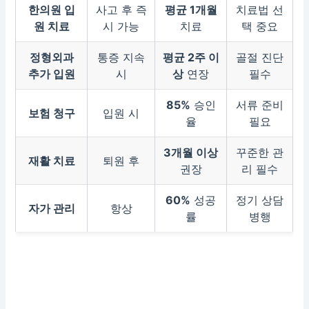
한의원 입
사고 후 즉
평균 1개월
치료법 선
원 치료
시 가능
치료
택 중요
정형외과
통증 지속
평균 2주 이
골절 진단
추가 입원
시
상
연장
필수
85%
승인
서류 준비
보험 청구
입원 시
율
필요
3개월 이상
꾸준한 관
재활 치료
퇴원 후
권장
리 필수
60%
성공
정기 상담
자가 관리
항상
률
병행