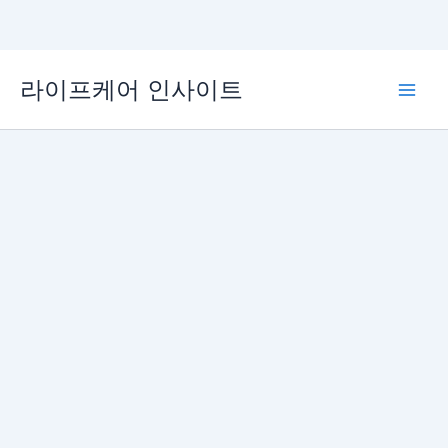
콘
라이프케어 인사이트
텐
Main
츠
로
Men
건
너
뛰
기