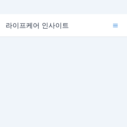
콘
라이프케어 인사이트
텐
Main
츠
로
Men
건
너
뛰
기