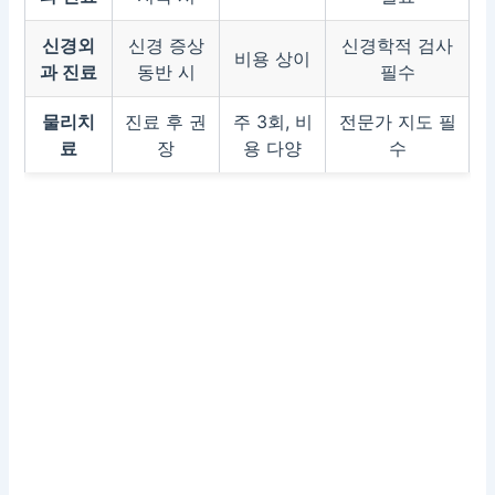
신경외
신경 증상
신경학적 검사
비용 상이
과 진료
동반 시
필수
물리치
진료 후 권
주 3회, 비
전문가 지도 필
료
장
용 다양
수