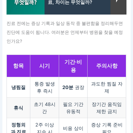
료, 차이는 무엇일까?
진료 전에는 증상 기록과 일상 동작 중 불편함을 정리해두면
진단에 도움이 됩니다. 여러분은 언제부터 병원을 찾을 예정
인가요?
기간·비
항목
시기
주의사항
용
통증 발생
과도한 찜질 자
냉찜질
20분
권장
후 즉시
제
초기 48시
필요 기간
장기간 움직임
휴식
간
유동적
제한 금지
정형외
2주 이상
증상 기록 준비
비용 상이
과 진료
지속 시
필요