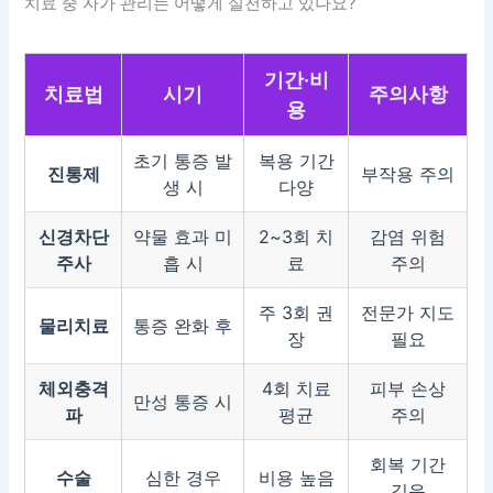
치료 중 자가 관리는 어떻게 실천하고 있나요?
기간·비
치료법
시기
주의사항
용
초기 통증 발
복용 기간
진통제
부작용 주의
생 시
다양
신경차단
약물 효과 미
2~3회 치
감염 위험
주사
흡 시
료
주의
주 3회 권
전문가 지도
물리치료
통증 완화 후
장
필요
체외충격
4회 치료
피부 손상
만성 통증 시
파
평균
주의
회복 기간
수술
심한 경우
비용 높음
길음