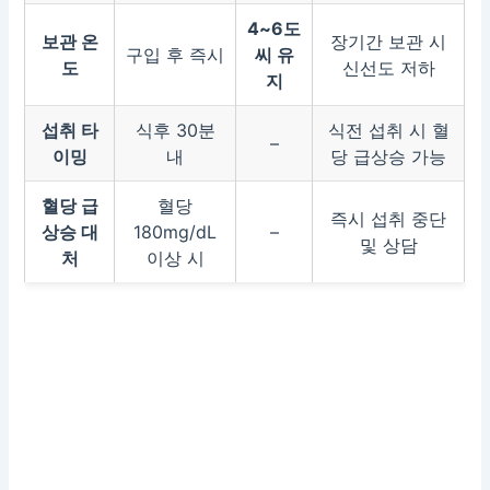
4~6도
보관 온
장기간 보관 시
구입 후 즉시
씨 유
도
신선도 저하
지
섭취 타
식후 30분
식전 섭취 시 혈
–
이밍
내
당 급상승 가능
혈당 급
혈당
즉시 섭취 중단
상승 대
180mg/dL
–
및 상담
처
이상 시