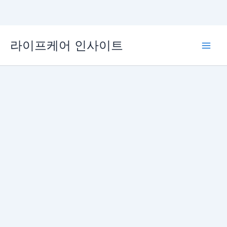
콘
라이프케어 인사이트
텐
Main
츠
로
Men
건
너
뛰
기