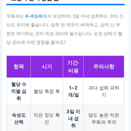
무화과는
4~6도씨
에서 보관하며, 3일 이내 섭취하는 것이 신
선도 유지에 좋습니다. 섭취 전 깨끗이 세척하고, 상처 난 부
분은 제거하는 것이 위생 관리에 필수입니다. 보관 상태가 혈
당 관리에 어떤 영향을 줄까요?
기간·
항목
시기
주의사항
비용
혈당 수
1~2
과다 섭취 피하
치별 섭
혈당 측정 후
개/일
기
취
3일 이
숙성도
익은 정도 확
당도 높은 익은
내 섭
선택
인
무화과 주의
취