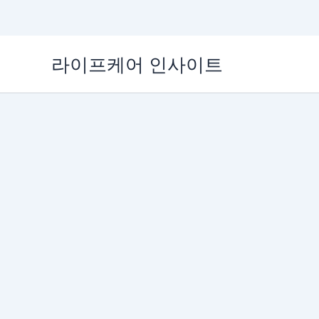
콘
라이프케어 인사이트
텐
츠
로
건
너
뛰
기