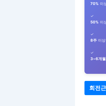
70%
이상
✓
50%
이상
✓
8주
이상 
✓
3~6개월
회전근