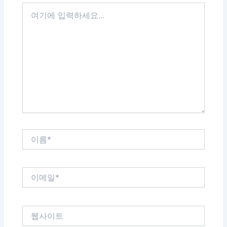
여
기
에
입
력
하
세
요...
이
름
*
이
메
일
*
웹
사