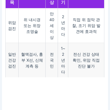
목
상
기
만
2
위 내시경
40
직접 위 점막 관
위암
년
또는 위장
세
찰, 조기 위암 발
검진
마
조영술
이
견에 효과적
다
상
1~
일반
혈액검사, 흉
전
2
전신 건강 상태
건강
부 X선, 신체
국
년
확인, 위암 직접
검진
계측 등
민
마
진단 불가
다