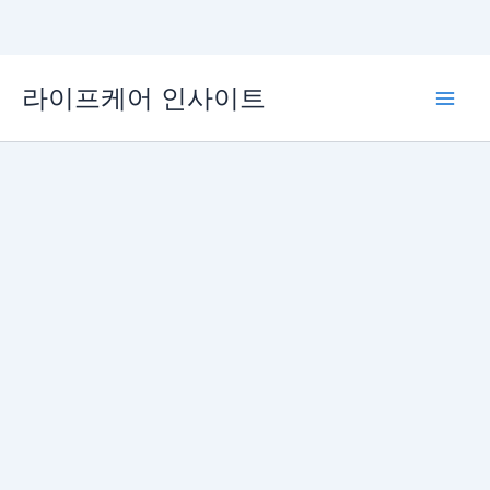
콘
라이프케어 인사이트
텐
Main
츠
로
Men
건
너
뛰
기