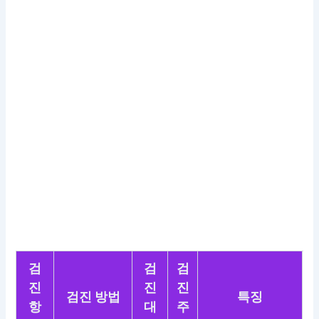
검
검
검
진
진
진
검진 방법
특징
항
대
주