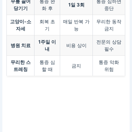
무릎 끌어
통증 완
통증 심하면
1일 3회
당기기
화 후
중단
고양이-소
회복 초
매일 반복 가
무리한 동작
자세
기
능
금지
1주일 이
전문의 상담
병원 치료
비용 상이
내
필수
무리한 스
통증 심
통증 악화
금지
트레칭
할 때
위험