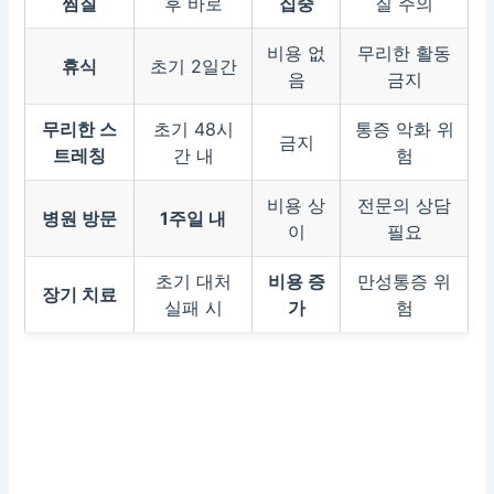
찜질
후 바로
집중
질 주의
비용 없
무리한 활동
휴식
초기 2일간
음
금지
무리한 스
초기 48시
통증 악화 위
금지
트레칭
간 내
험
비용 상
전문의 상담
병원 방문
1주일 내
이
필요
초기 대처
비용 증
만성통증 위
장기 치료
실패 시
가
험