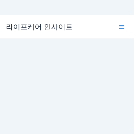
콘
라이프케어 인사이트
텐
Main
츠
로
Men
건
너
뛰
기