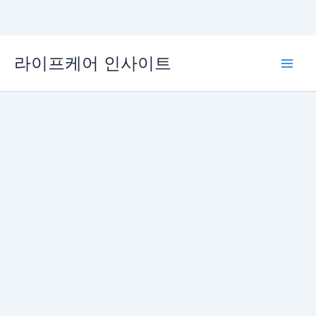
콘
라이프케어 인사이트
텐
Main
츠
로
Men
건
너
뛰
기