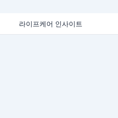
콘
라이프케어 인사이트
텐
츠
로
건
너
뛰
기